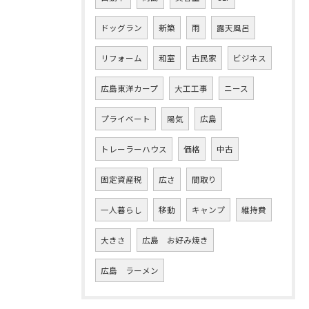
ドッグラン
新築
雨
露天風呂
リフォーム
和室
古民家
ビジネス
広島東洋カープ
大工工事
ニース
プライベート
陽気
広島
トレーラーハウス
価格
中古
固定資産税
広さ
間取り
一人暮らし
移動
キャンプ
維持費
大きさ
広島 お好み焼き
広島 ラーメン