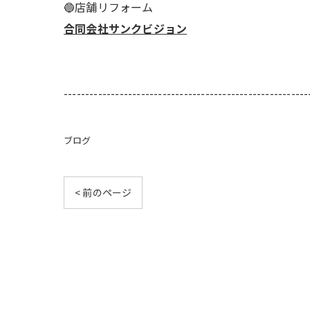
🔵店舗リフォーム
合同会社サンクビジョン
---------------------------------------------------------
ブログ
< 前のページ