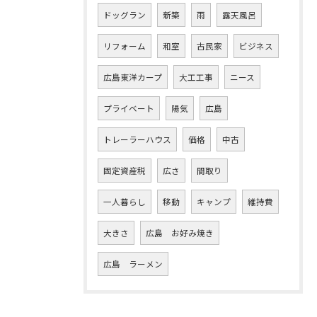
ドッグラン
新築
雨
露天風呂
リフォーム
和室
古民家
ビジネス
広島東洋カープ
大工工事
ニース
プライベート
陽気
広島
トレーラーハウス
価格
中古
固定資産税
広さ
間取り
一人暮らし
移動
キャンプ
維持費
大きさ
広島 お好み焼き
広島 ラーメン