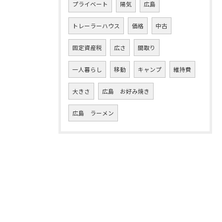
プライベート
陽気
広島
トレーラーハウス
価格
中古
固定資産税
広さ
間取り
一人暮らし
移動
キャンプ
維持費
大きさ
広島 お好み焼き
広島 ラーメン