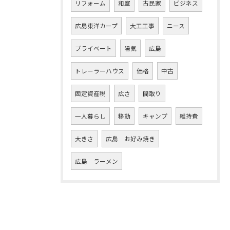
リフォーム
和室
古民家
ビジネス
広島東洋カープ
大工工事
ニース
プライベート
陽気
広島
トレーラーハウス
価格
中古
固定資産税
広さ
間取り
一人暮らし
移動
キャンプ
維持費
大きさ
広島 お好み焼き
広島 ラーメン