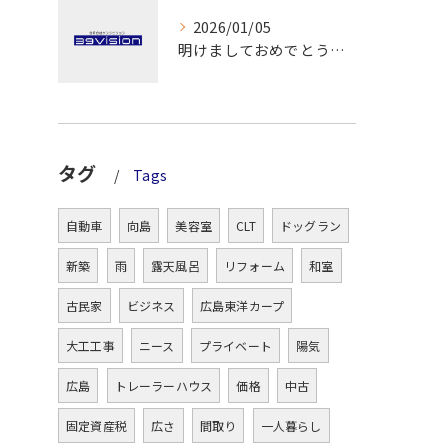
2026/01/05
明けましておめでとうございます！
タグ
Tags
自動車
向島
美容室
CLT
ドッグラン
新築
雨
露天風呂
リフォーム
和室
古民家
ビジネス
広島東洋カープ
大工工事
ニース
プライベート
陽気
広島
トレーラーハウス
価格
中古
固定資産税
広さ
間取り
一人暮らし