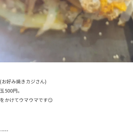
(お好み焼きカジさん)
500円。
をかけてウマウマです😏
-----