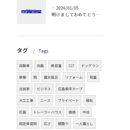
2026/01/05
明けましておめでとうございます！
タグ
Tags
自動車
向島
美容室
CLT
ドッグラン
新築
雨
露天風呂
リフォーム
和室
古民家
ビジネス
広島東洋カープ
大工工事
ニース
プライベート
陽気
広島
トレーラーハウス
価格
中古
固定資産税
広さ
間取り
一人暮らし