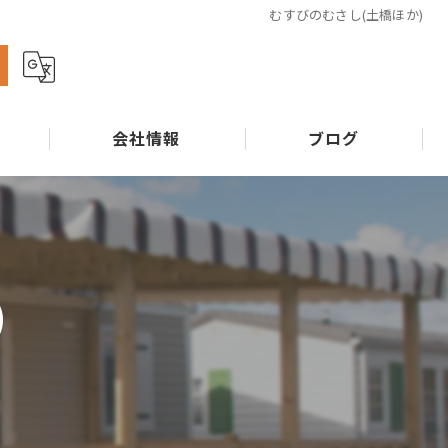
むすびのむさし(土橋ほか)
ら
会社情報
ブログ
)