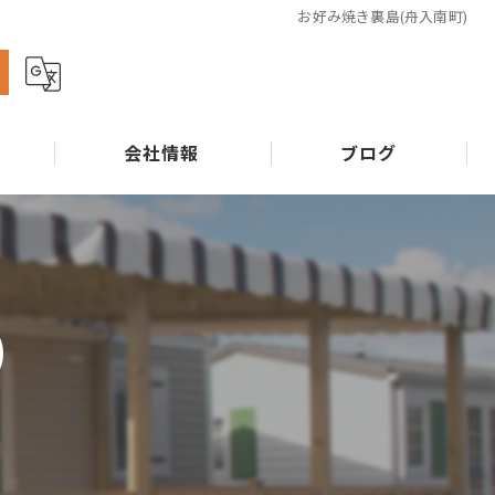
お好み焼き裏島(舟入南町)
ら
会社情報
ブログ
)