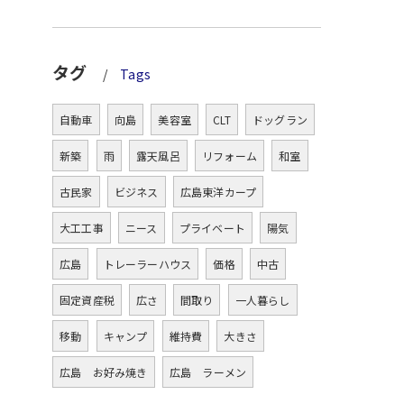
タグ
Tags
自動車
向島
美容室
CLT
ドッグラン
新築
雨
露天風呂
リフォーム
和室
古民家
ビジネス
広島東洋カープ
大工工事
ニース
プライベート
陽気
広島
トレーラーハウス
価格
中古
固定資産税
広さ
間取り
一人暮らし
移動
キャンプ
維持費
大きさ
広島 お好み焼き
広島 ラーメン