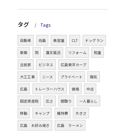
タグ
Tags
自動車
向島
美容室
CLT
ドッグラン
新築
雨
露天風呂
リフォーム
和室
古民家
ビジネス
広島東洋カープ
大工工事
ニース
プライベート
陽気
広島
トレーラーハウス
価格
中古
固定資産税
広さ
間取り
一人暮らし
移動
キャンプ
維持費
大きさ
広島 お好み焼き
広島 ラーメン