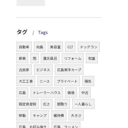
タグ
Tags
自動車
向島
美容室
CLT
ドッグラン
新築
雨
露天風呂
リフォーム
和室
古民家
ビジネス
広島東洋カープ
大工工事
ニース
プライベート
陽気
広島
トレーラーハウス
価格
中古
固定資産税
広さ
間取り
一人暮らし
移動
キャンプ
維持費
大きさ
広島 お好み焼き
広島 ラーメン