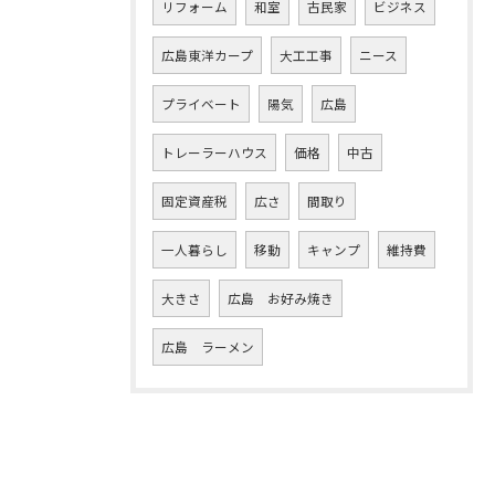
リフォーム
和室
古民家
ビジネス
広島東洋カープ
大工工事
ニース
プライベート
陽気
広島
トレーラーハウス
価格
中古
固定資産税
広さ
間取り
一人暮らし
移動
キャンプ
維持費
大きさ
広島 お好み焼き
広島 ラーメン