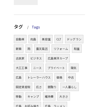
タグ
Tags
自動車
向島
美容室
CLT
ドッグラン
新築
雨
露天風呂
リフォーム
和室
古民家
ビジネス
広島東洋カープ
大工工事
ニース
プライベート
陽気
広島
トレーラーハウス
価格
中古
固定資産税
広さ
間取り
一人暮らし
移動
キャンプ
維持費
大きさ
広島 お好み焼き
広島 ラーメン