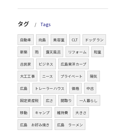
タグ
Tags
自動車
向島
美容室
CLT
ドッグラン
新築
雨
露天風呂
リフォーム
和室
古民家
ビジネス
広島東洋カープ
大工工事
ニース
プライベート
陽気
広島
トレーラーハウス
価格
中古
固定資産税
広さ
間取り
一人暮らし
移動
キャンプ
維持費
大きさ
広島 お好み焼き
広島 ラーメン