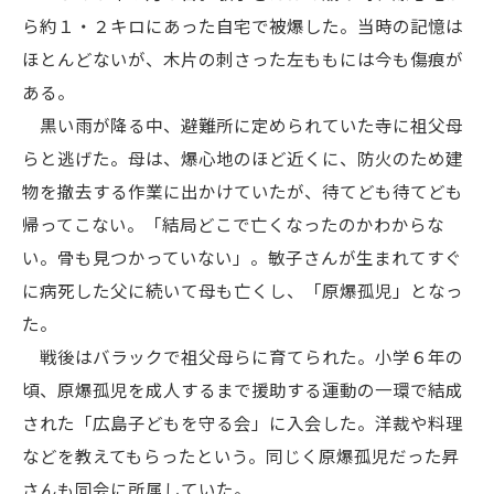
ら約１・２キロにあった自宅で被爆した。当時の記憶は
ほとんどないが、木片の刺さった左ももには今も傷痕が
ある。
黒い雨が降る中、避難所に定められていた寺に祖父母
らと逃げた。母は、爆心地のほど近くに、防火のため建
物を撤去する作業に出かけていたが、待てども待てども
帰ってこない。「結局どこで亡くなったのかわからな
い。骨も見つかっていない」。敏子さんが生まれてすぐ
に病死した父に続いて母も亡くし、「原爆孤児」となっ
た。
戦後はバラックで祖父母らに育てられた。小学６年の
頃、原爆孤児を成人するまで援助する運動の一環で結成
された「広島子どもを守る会」に入会した。洋裁や料理
などを教えてもらったという。同じく原爆孤児だった昇
さんも同会に所属していた。