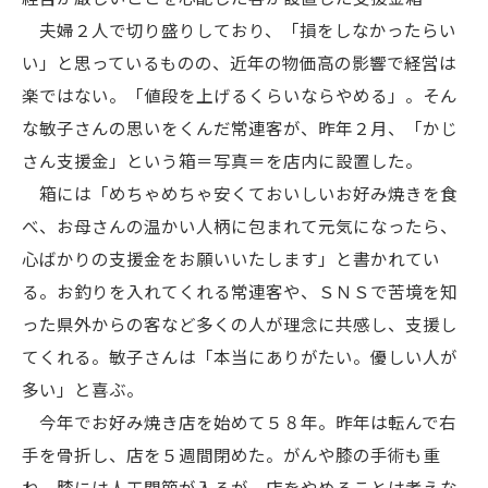
夫婦２人で切り盛りしており、「損をしなかったらい
い」と思っているものの、近年の物価高の影響で経営は
楽ではない。「値段を上げるくらいならやめる」。そん
な敏子さんの思いをくんだ常連客が、昨年２月、「かじ
さん支援金」という箱＝写真＝を店内に設置した。
箱には「めちゃめちゃ安くておいしいお好み焼きを食
べ、お母さんの温かい人柄に包まれて元気になったら、
心ばかりの支援金をお願いいたします」と書かれてい
る。お釣りを入れてくれる常連客や、ＳＮＳで苦境を知
った県外からの客など多くの人が理念に共感し、支援し
てくれる。敏子さんは「本当にありがたい。優しい人が
多い」と喜ぶ。
今年でお好み焼き店を始めて５８年。昨年は転んで右
手を骨折し、店を５週間閉めた。がんや膝の手術も重
ね、膝には人工関節が入るが、店をやめることは考えな