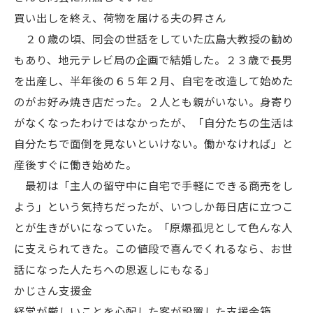
買い出しを終え、荷物を届ける夫の昇さん
２０歳の頃、同会の世話をしていた広島大教授の勧め
もあり、地元テレビ局の企画で結婚した。２３歳で長男
を出産し、半年後の６５年２月、自宅を改造して始めた
のがお好み焼き店だった。２人とも親がいない。身寄り
がなくなったわけではなかったが、「自分たちの生活は
自分たちで面倒を見ないといけない。働かなければ」と
産後すぐに働き始めた。
最初は「主人の留守中に自宅で手軽にできる商売をし
よう」という気持ちだったが、いつしか毎日店に立つこ
とが生きがいになっていた。「原爆孤児として色んな人
に支えられてきた。この値段で喜んでくれるなら、お世
話になった人たちへの恩返しにもなる」
かじさん支援金
経営が厳しいことを心配した客が設置した支援金箱