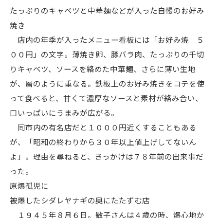
たっぷりのキャベツと中華麺などが入った自慢のお好み
焼き
店内の年季が入ったメニュー看板には「お好み焼 ５
００円」の文字。薄焼き卵、豚バラ肉、たっぷりの千切
りキャベツ、ソースを絡めた中華麺、さらに薄い生地
が、層のように重なる。鉄板上のお好み焼きをコテを使
って食べると、甘くて濃厚なソースと素材が絡み合い、
口いっぱいにうまみが広がる。
同市内の有名店だと１０００円近くすることもある
が、「昭和の終わりから３０年以上値上げしてないん
よ」。理由を尋ねると、きっかけは７８年前の出来事だ
った。
原爆孤児に
被爆したシダレヤナギの奥にたたずむ店
１９４５年８月６日。敏子さんは４歳の時、爆心地か