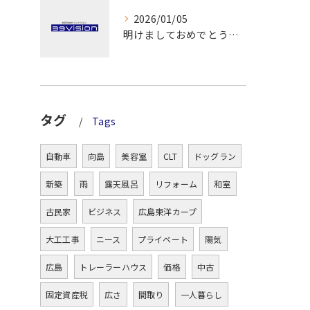
2026/01/05
明けましておめでとうございます！
タグ
Tags
自動車
向島
美容室
CLT
ドッグラン
新築
雨
露天風呂
リフォーム
和室
古民家
ビジネス
広島東洋カープ
大工工事
ニース
プライベート
陽気
広島
トレーラーハウス
価格
中古
固定資産税
広さ
間取り
一人暮らし