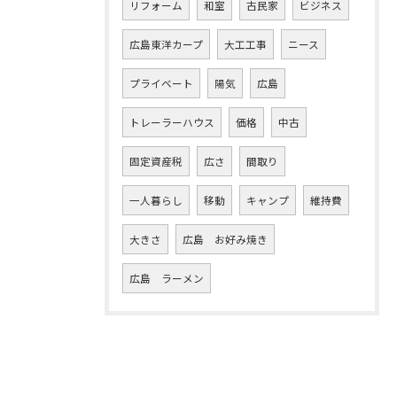
リフォーム
和室
古民家
ビジネス
広島東洋カープ
大工工事
ニース
プライベート
陽気
広島
トレーラーハウス
価格
中古
固定資産税
広さ
間取り
一人暮らし
移動
キャンプ
維持費
大きさ
広島 お好み焼き
広島 ラーメン