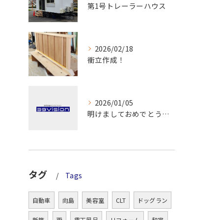
第1号トレーラーハウス
2026/02/18
衝立作成！
2026/01/05
明けましておめでとうございます！
タグ
Tags
自動車
向島
美容室
CLT
ドッグラン
新築
雨
露天風呂
リフォーム
和室